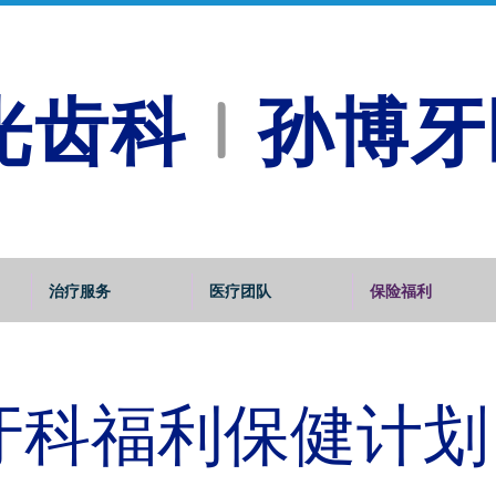
光
齿科
孙博牙
l
治疗服务
医疗团队
保险福利
牙科福利保健计划