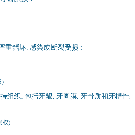
严重龋坏, 感染或断裂受损：
)
持组织, 包括牙龈, 牙周膜, 牙骨质和牙槽骨
:
权)
）