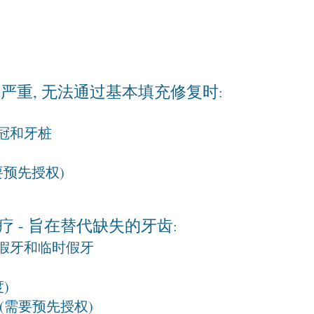
坏严重, 无法通过基本填充修复时
:
冠和牙桩
要预先授权)
疗 - 旨在替代缺失的牙齿
:
假牙和临时假牙
)
(需要预先授权)