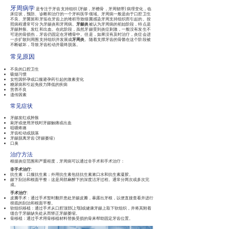
牙周病学
是专注于牙齿支持组织 (牙龈，牙槽骨，牙周韧带) 病理变化，临
床症状，预防、诊断和治疗的一个牙科医学领域。牙周病一般是由于口腔卫生
不良、牙菌斑和牙垢在牙齿上的堆积导致细菌感染牙周支持组织而引起的。按
牙龈炎
照病程通常可分为牙龈炎和牙周病。
被认为牙周病的初始阶段，特点是
牙龈肿胀、发红和出血。在此阶段，虽然牙龈受到炎症刺激，一般没有发生不
可逆的骨损伤，牙齿仍固定在牙槽骨中。但是，如果没有及时治疗，炎症会进
牙周炎
一步扩散到周围支持组织并发展成
。随着支撑牙齿的骨骼在这个阶段被
不断破坏，导致牙齿松动并最终脱落。
常见原因
不良的口腔卫生
吸烟习惯
女性因怀孕或口服避孕药引起的激素变化
糖尿病和引起免疫力降低的疾病
营养不良
遗传因素
常见症状
牙龈发红或肿胀
刷牙或使用牙线时牙龈触痛或出血
咀嚼疼痛
牙齿松动或脱落
牙龈脱离牙齿 (牙龈萎缩）
口臭
治疗方法
根据炎症范围和严重程度，牙周病可以通过非手术和手术治疗：
非手术治疗
:
抗生素：口服抗生素；外用抗生素包括抗生素漱口水和抗生素凝胶。
龈下刮治和
根面平整：这是局部麻醉下的深度洁牙过程。通常分两次或多次完
成。
手术治疗
:
皮瓣手术：通过手术暂时翻开患处牙龈皮瓣，暴露出牙根，以便直接查看并进行
彻底的刮治和根面平整。
软组织移植：通过手术从口腔顶部(上颚)或健康牙龈上取下软组织，并将其附着
缝合于牙龈缺失处从而矫正牙龈萎缩。
骨移植：
通过手术
用骨移植材料替换受损的骨来帮助固定牙齿位置。