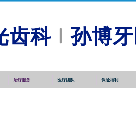
光
齿科
孙博牙
l
治疗服务
医疗团队
保险福利